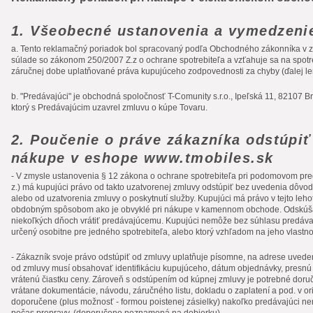
1. Všeobecné ustanovenia a vymedzeni
a. Tento reklamačný poriadok bol spracovaný podľa Obchodného zákonníka v zne
súlade so zákonom 250/2007 Z.z o ochrane spotrebiteľa a vzťahuje sa na spotreb
záručnej dobe uplatňované práva kupujúceho zodpovednosti za chyby (ďalej le
b. "Predávajúci" je obchodná spoločnosť T-Comunity s.r.o., Ipeľská 11, 82107 Br
ktorý s Predávajúcim uzavrel zmluvu o kúpe Tovaru.
2. Poučenie o práve zákazníka odstúpiť 
nákupe v eshope www.tmobiles.sk
- V zmysle ustanovenia § 12 zákona o ochrane spotrebiteľa pri podomovom pred
z.) má kupujúci právo od takto uzatvorenej zmluvy odstúpiť bez uvedenia dôvod
alebo od uzatvorenia zmluvy o poskytnutí služby. Kupujúci má právo v tejto leho
obdobným spôsobom ako je obvyklé pri nákupe v kamennom obchode. Odskúša
niekoľkých dňoch vrátiť predávajúcemu. Kupujúci nemôže bez súhlasu predávajú
určený osobitne pre jedného spotrebiteľa, alebo ktorý vzhľadom na jeho vlastno
- Zákazník svoje právo odstúpiť od zmluvy uplatňuje písomne, na adrese uvede
od zmluvy musí obsahovať identifikáciu kupujúceho, dátum objednávky, presnú š
vrátenú čiastku ceny. Zároveň s odstúpením od kúpnej zmluvy je potrebné doru
vrátane dokumentácie, návodu, záručného listu, dokladu o zaplatení a pod. v or
doporučene (plus možnosť - formou poistenej zásielky) nakoľko predávajúci ne