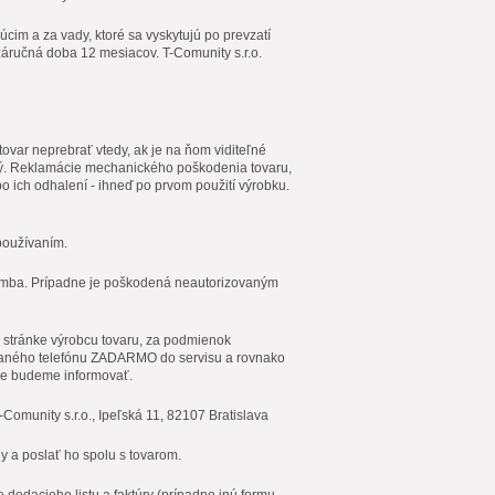
úcim a za vady, ktoré sa vyskytujú po prevzatí
záručná doba 12 mesiacov. T-Comunity s.r.o.
 tovar neprebrať vtedy, ak je na ňom viditeľné
ý. Reklamácie mechanického poškodenia tovaru,
 po ich odhalení - ihneď po prvom použití výrobku.
používaním.
plomba. Prípadne je poškodená neautorizovaným
 stránke výrobcu tovaru, za podmienok
vaného telefónu ZADARMO do servisu a rovnako
ise budeme informovať.
Comunity s.r.o., Ipeľská 11, 82107 Bratislava
dy a poslať ho spolu s tovarom.