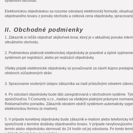
systémom obchodu.
Elektronickou objednávkou sa rozumie odoslaný elektronický formulár, obsahu
objednaného tovaru z ponuky obchodu a celková cena objednávky, spracovan
II. Obchodné podmienky
1. Zákazník si môže objednať akýkoľvek tovar, ktorý je v aktuálnej ponuke int
vitruálneho obchodu.
2. Podmienkou platnosti elektronickej objednávky je pravdivé a úplné vyplneni
systémom pri registrácií, alebo pri realizácií objednávky.
Všetky prijaté elektronické objednávky sú považované za návrh kúpno predajn
obidvoch zúčastnených strán.
3. Spracovanie osobných údajov zákazníka sa riadi príslušnými odsekmi zákon
4. Po odoslaní objednávky bude táto zaregistrovaná v obchodnom systéme. T
spoločnosťou T-Comunity s.r.o., riadiaci sa všetkými platnými právnymi norm
Reklamačného poriadku. Zákazník obratom obdrží systémom automaticky vygen
elektronickou formou (e-mailom).
5. V prípade korektnej objednávky bude zákazník e-mailom alebo telefonicky
spoločnosti o termíne dodávky objednaného tovaru. V prípade nevyhovujúceho
termín alebo objednávku stornovať do 24 hodín od jej odoslania. Po tomto term