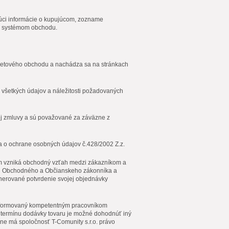
júci informácie o kupujúcom, zozname
ý systémom obchodu.
ernetového obchodu a nachádza sa na stránkach
e všetkých údajov a náležitosti požadovaných
ej zmluvy a sú považované za záväzne z
a o ochrane osobných údajov č.428/2002 Z.z.
ým vzniká obchodný vzťah medzi zákazníkom a
ami Obchodného a Občianskeho zákonníka a
erované potvrdenie svojej objednávky
 informovaný kompetentným pracovníkom
 termínu dodávky tovaru je možné dohodnúť iný
íne má spoločnosť T-Comunity s.r.o. právo