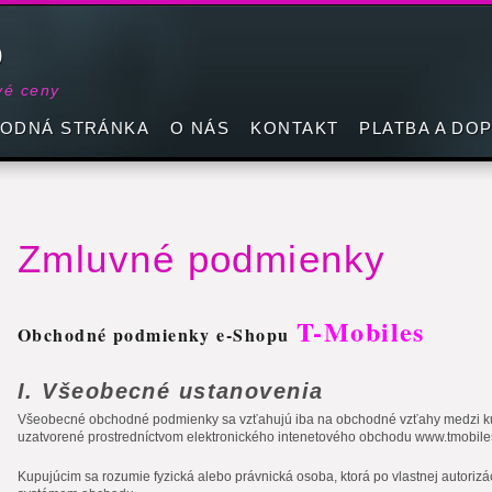
p
vé ceny
ODNÁ STRÁNKA
O NÁS
KONTAKT
PLATBA A DO
Zmluvné podmienky
T-Mobiles
Obchodné podmienky e-Shopu
I. Všeobecné ustanovenia
Všeobecné obchodné podmienky sa vzťahujú iba na obchodné vzťahy medzi kup
uzatvorené prostredníctvom elektronického intenetového obchodu www.tmobiles
Kupujúcim sa rozumie fyzická alebo právnická osoba, ktorá po vlastnej autoriz