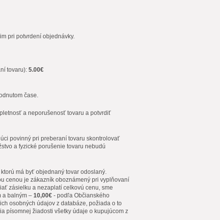
im pri potvrdení objednávky.
ní tovaru):
5.00€
hodnutom čase.
pletnosť a neporušenosť tovaru a potvrdiť
júci povinný pri preberaní tovaru skontrolovať
stvo a fyzické porušenie tovaru nebudú
a ktorú má byť objednaný tovar odoslaný.
vou cenou je zákazník oboznámený pri vyplňovaní
ať zásielku a nezaplatí celkovú cenu, sme
m a balným –
10,00€
- podľa Občianského
ich osobných údajov z databáze, požiada o to
ia písomnej žiadosti všetky údaje o kupujúcom z