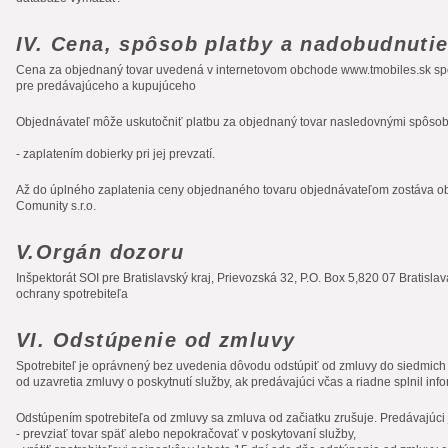
IV. Cena, spôsob platby a nadobudnutie
Cena za objednaný tovar uvedená v internetovom obchode www.tmobiles.sk spol
pre predávajúceho a kupujúceho
Objednávateľ môže uskutočniť platbu za objednaný tovar nasledovnými spôso
- zaplatením dobierky pri jej prevzatí.
Až do úplného zaplatenia ceny objednaného tovaru objednávateľom zostáva obje
Comunity s.r.o.
V.Orgán dozoru
Inšpektorát SOI pre
Bratislavský kraj,
Prievozská 32, P.O. Box 5,820 07 Bratislav
ochrany spotrebiteľa
VI. Odstúpenie od zmluvy
Spotrebiteľ je oprávnený bez uvedenia dôvodu odstúpiť od zmluvy do siedmich
od uzavretia zmluvy o poskytnutí služby, ak predávajúci včas a riadne splnil in
Odstúpením spotrebiteľa od zmluvy sa zmluva od začiatku zrušuje. Predávajúci 
- prevziať tovar späť alebo nepokračovať v poskytovaní služby,