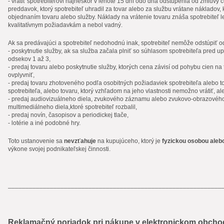
- vrátiť spotrebiteľovi najneskôr v lehote 15 dní odo dňa odstúpenia od zmluvy 
preddavok, ktorý spotrebiteľ uhradil za tovar alebo za službu vrátane nákladov, kt
objednaním tovaru alebo služby. Náklady na vrátenie tovaru znáša spotrebiteľ 
kvalitatívnym požiadavkám a nebol vadný.
Ak sa predávajúci a spotrebiteľ nedohodnú inak, spotrebiteľ nemôže odstúpiť o
- poskytnutie služby, ak sa služba začala plniť so súhlasom spotrebiteľa pred 
odsekov 1 až 3,
- predaj tovaru alebo poskytnutie služby, ktorých cena závisí od pohybu cien n
ovplyvniť,
- predaj tovaru zhotoveného podľa osobitných požiadaviek spotrebiteľa alebo 
spotrebiteľa, alebo tovaru, ktorý vzhľadom na jeho vlastnosti nemožno vrátiť, al
- predaj audiovizuálneho diela, zvukového záznamu alebo zvukovo-obrazové
multimediálneho diela,ktoré spotrebiteľ rozbalil,
- predaj novín, časopisov a periodickej tlače,
- lotérie a iné podobné hry.
Toto ustanovenie sa
nevzťahuje
na kupujúceho, ktorý je
fyzickou osobou aleb
výkone svojej podnikateľskej činnosti.
_____________________________________________________________
Reklamačný poriadok pri nákupe v elektronickom obcho