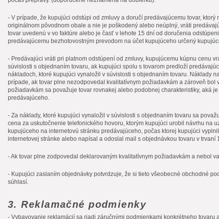
počas prepravy. (doporučene neznamená na dobierku).
- V prípade, že kupujúci odstúpi od zmluvy a doručí predávajúcemu tovar, ktor
originálnom pôvodnom obale a nie je poškodený alebo neúplný, vráti predáva
tovar uvedenú v vo faktúre alebo je časť v lehote 15 dní od doručenia odstúpen
predávajúcemu bezhotovostným prevodom na účet kupujúceho určený kupujúc
- Predávajúci vráti pri platnom odstúpení od zmluvy, kupujúcemu kúpnu cenu vrá
súvislosti s objednaním tovaru, ak kupujúci spolu s tovarom predloží predáva
nákladoch, ktoré kupujúci vynaložil v súvislosti s objednaním tovaru. Náklady n
prípade, ak tovar plne nezodpovedal kvalitatívnym požiadavkám a zároveň bol v
požiadavkám sa považuje tovar rovnakej alebo podobnej charakteristiky, aká je
predávajúceho.
- Za náklady, ktoré kupujúci vynaložil v súvislosti s objednaním tovaru sa pov
cena za uskutočnenie telefonického hovoru, ktorým kupujúci urobil návrhu na u
kupujúceho na internetovú stránku predávajúceho, počas ktorej kupujúci vyplnil
internetovej stránke alebo napísal a odoslal mail s objednávkou tovaru v trvaní 
- Ak tovar plne zodpovedal deklarovaným kvalitatívnym požiadavkám a nebol vad
- Kupujúci zaslaním objednávky potvrdzuje, že si tieto všeobecné obchodné pod
súhlasí.
3. Reklamačné podmienky
- Vybavovanie reklamácií sa riadi záručnými podmienkami konkrétneho tovaru