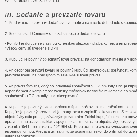
vyhlásiť objednávku za neplatnú.
III. Dodanie a prevzatie tovaru
1. Predávajúci je povinný dodať tovar v lehote a na miesto dohodnuté s kupujúc
2. Spoločnosť T-Comunity s.r.o. zabezpečuje dodanie tovaru:
- Komfortné doručenie vlastnou kuriérskou službou ( platba kuriérovi pri prebera
*Všetky ceny sú uvedené s DPH.
3. Kupujúci je povinný objednaný tovar prevziať na dohodnutom mieste a v do
4. Pri osobnom prevzatí tovaru je povinný kupujúci skontrolovať správnosť, kom
prevzatie tovaru na predajnom mieste, kde si tovar prevzal.
5. Pri prevzatí tovaru, ktorý bol odoslaný spoločnosťou T-Comunity s.r.o. je kupu
neporušenosť a kompletnosť zásielky. Akékoľvek neskoršie reklamácie na množ
spoločnosťou T-Comunity s.r.o. akceptované.
6. Kupujúci je povinný uviesť správnu a úplnu poštovú aj fakturačnú adresu , n
Kupujúci je povinný prevziať objednaný tovar a zaplatiť celkovú cenu. S celko
objednávky ešte pred jej záväzným potvrdením. Pokiaľ kupujúcí odmietne prevzi
oprávnení mu účtovať náklady spojené s administráciou objednávky, poštovný
zákoníka §544-555, zákon č. 40/1964 sb. Kupujúcí má právo na vymazanie svoj
písomnou formou. Predávajúci sa tímto zaväzuje najneskôr do 5 dní od doručen
databáze vymazať.