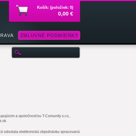
Košík: (položiek: 0)
0,00 €
PRAVA
ZMLUVNÉ PODMIENKY
ujúcim a spoločnosťou T-Comunity s.r.o.,
.sk.
ácii odoslala elektronickú objednávku spracovanú