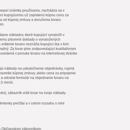
ý nejaví známky používania, nachádza sa v
júci kupujúcemu už zaplatenú kúpnu cenu za
ia od kúpnej zmluvy a doručenia tovaru
im.
tane nákladov, ktoré kupujúci vynaložil v
júcemu písomné doklady o vynaložených
a vrátenie tovaru neznáša kupujúci iba v tom
adný. Za tovar plne zodpovedajúci kvalitatívnym
 uvedená v ponuke tovaru na internetovej stránke
ažujú náklady na uskutočnenie objednávky, najmä
zavretie kúpnej zmluvy, alebo cena za pripojenie
 a odoslal formulár na objednanie tovaru na
15 minút.
ný, zákazník vráti tovar na svoje náklady.
mienky prečítal a v celom rozsahu s nimi
 a Občianskym zákonníkom.