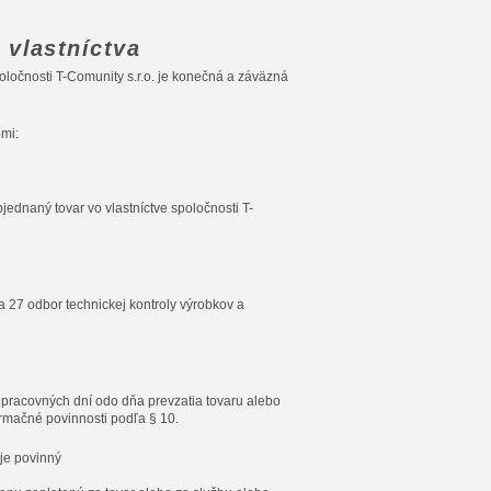
 vlastníctva
očnosti T-Comunity s.r.o. je konečná a záväzná
bmi:
dnaný tovar vo vlastníctve spoločnosti T-
a 27
odbor technickej kontroly výrobkov a
 pracovných dní odo dňa prevzatia tovaru alebo
formačné povinnosti podľa § 10.
je povinný