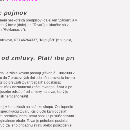
e pojmov
ní neskorších predpisov (ďalej len "Zákon") a v
ný tovar (ďalej len "Tovar"), u ktorého sú v
n "Reklamácie").
atislava, IČO 46264337, "Kupujúci" je subjekt,
od zmluvy. Platí iba pri
aji a zásielkovom predaji (zákon č. 108/2000 Z.
u do 7 pracovných dní odo dňa prevzatia tovaru
te po prevzatí tovar rozbaliť a odskúšať
ť však neznamená začať tovar používať a po
ceho odstúpiť od zmluvy na tovar, ktorý je
sti nemožno vrátiť.
nej v kontaktoch na stránke shopu. Odstúpenie
pecifikáciu tovaru, číslo účtu kam odoslať
čiť predávajúcemu tovar spolu s príslušenstvom
iginálnom obale. Tovar je potrebné posielať
ručí za jeho prípadnú stratu alebo poškodenie