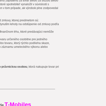
cenu zaplatenú za tovar alebo za službu alebo
oré spotrebiteľ vynaložil v súvislosti s
len v tom prípade, ak výrobok plne zodpovedal
d zmluvy, ktorej predmetom sú:
uplynutím lehoty na odstúpenie od zmluvy podľa
a finančnom trhu, ktoré predávajúci nemôže
tovaru určeného osobitne pre jedného
ebo tovaru, ktorý rýchlo podlieha skaze,
ho záznamu umeleckého výkonu alebo
o právnickou osobou
, ktorá nakupuje tovar pri
__________________________________
T-Mobiles
de