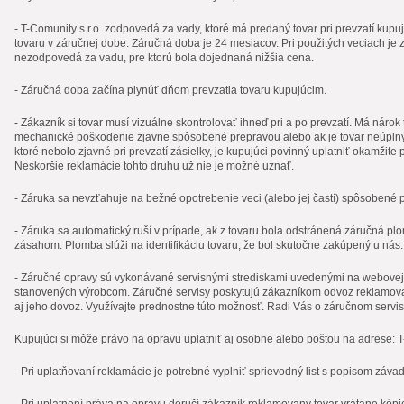
- T-Comunity s.r.o. zodpovedá za vady, ktoré má predaný tovar pri prevzatí kupuj
tovaru v záručnej dobe. Záručná doba je 24 mesiacov. Pri použitých veciach je 
nezodpovedá za vadu, pre ktorú bola dojednaná nižšia cena.
- Záručná doba začína plynúť dňom prevzatia tovaru kupujúcim.
- Zákazník si tovar musí vizuálne skontrolovať ihneď pri a po prevzatí. Má nárok
mechanické poškodenie zjavne spôsobené prepravou alebo ak je tovar neúpln
ktoré nebolo zjavné pri prevzatí zásielky, je kupujúci povinný uplatniť okamžite
Neskoršie reklamácie tohto druhu už nie je možné uznať.
- Záruka sa nevzťahuje na bežné opotrebenie veci (alebo jej častí) spôsobené 
- Záruka sa automatický ruší v prípade, ak z tovaru bola odstránená záručná 
zásahom. Plomba slúži na identifikáciu tovaru, že bol skutočne zakúpený u nás.
- Záručné opravy sú vykonávané servisnými strediskami uvedenými na webovej
stanovených výrobcom. Záručné servisy poskytujú zákazníkom odvoz reklamo
aj jeho dovoz. Využívajte prednostne túto možnosť. Radi Vás o záručnom serv
Kupujúci si môže právo na opravu uplatniť aj osobne alebo poštou na adrese: T-
- Pri uplatňovaní reklamácie je potrebné vyplniť sprievodný list s popisom záva