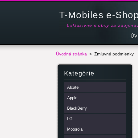
T-Mobiles e-Sho
Exkluzívne mobily za zaujíma
ÚV
Úvodná stránka
>
Zmluvné podmienky
Kategórie
Alcatel
Apple
BlackBerry
LG
Motorola